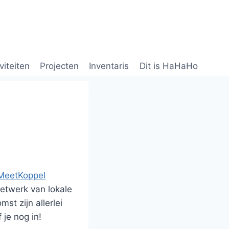
viteiten
Projecten
Inventaris
Dit is HaHaHo
MeetKoppel
etwerk van lokale
t zijn allerlei
 je nog in!