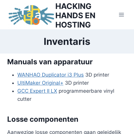
Skip
HACKING
to
HANDS EN
content
HOSTING
Inventaris
Manuals van apparatuur
WANHAO Duplicator i3 Plus
3D printer
UltiMaker Original+
3D printer
GCC Expert II LX
programmeerbare vinyl
cutter
Losse componenten
Aanwezige losse componenten gaan geleidelijk