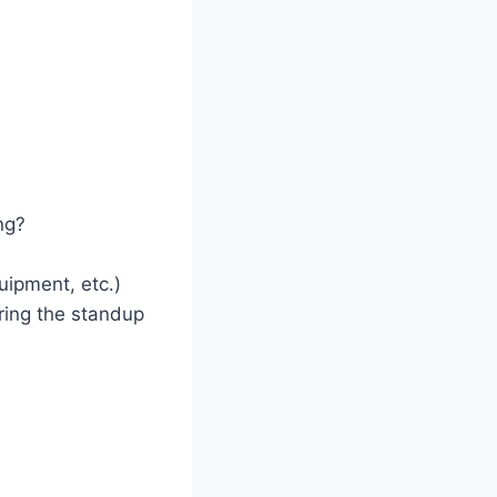
ng?
uipment, etc.)
ring the standup