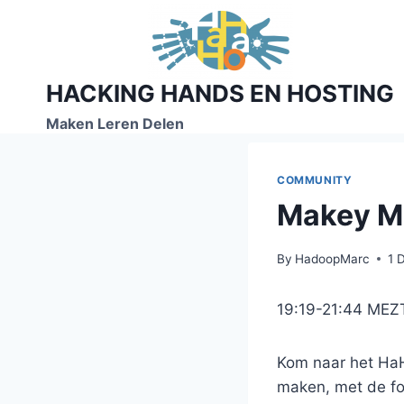
Skip
to
content
HACKING HANDS EN HOSTING
Maken Leren Delen
COMMUNITY
Makey M
By
HadoopMarc
1 
19:19-21:44 MEZT,
Kom naar het HaH
maken, met de fo