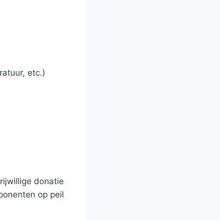
atuur, etc.)
ijwillige donatie
ponenten op peil