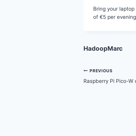
Bring your laptop
of €5 per evening
HadoopMarc
Post
PREVIOUS
Raspberry Pi Pico-W d
navigation