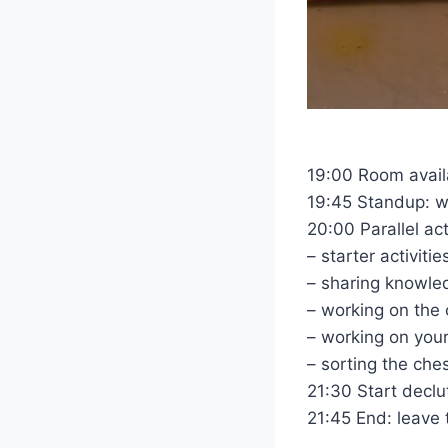
19:00 Room avail
19:45 Standup: wh
20:00 Parallel act
– starter activit
– sharing knowle
– working on th
– working on your
– sorting the che
21:30 Start declu
21:45 End: leave 