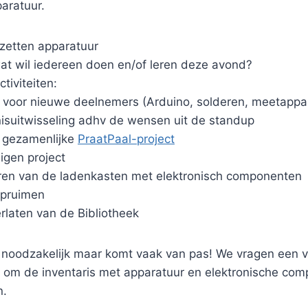
aratuur.
pzetten apparatuur
at wil iedereen doen en/of leren deze avond?
ctiviteiten:
en voor nieuwe deelnemers (Arduino, solderen, meetappar
nisuitwisseling adhv de wensen uit de standup
 gezamenlijke
PraatPaal-project
igen project
en van de ladenkasten met elektronisch componenten
opruimen
rlaten van de Bibliotheek
t noodzakelijk maar komt vaak van pas! We vragen een vr
 om de inventaris met apparatuur en elektronische com
n.