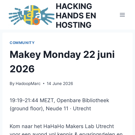
Skip
HACKING
to
HANDS EN
content
HOSTING
COMMUNITY
Makey Monday 22 juni
2026
By
HadoopMarc
14 June 2026
19:19-21:44 MEZT, Openbare Bibliotheek
(ground floor), Neude 11 · Utrecht
Kom naar het HaHaHo Makers Lab Utrecht
voor een avond vol kennis & ervaringsdelen en